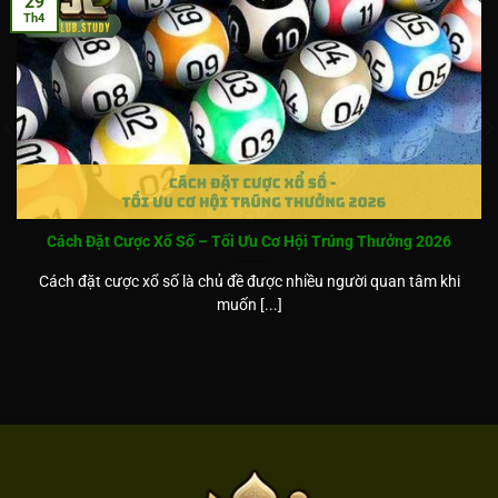
29
dàng theo dõi, kiểm soát và đánh giá toàn bộ hoạt
Th4
động trải nghiệm của mình một cách chủ động và an
toàn hơn.
B52CLUB
xây dựng hệ sinh thái giải trí số hóa hiện
đại, hệ thống này đóng vai trò như một trung tâm kết
nối, nơi tối ưu hóa trải nghiệm người dùng thông qua
khả năng tải trang nhanh, xử lý đồng thời số lượng
lớn truy cập và duy trì sự ổn định ngay cả trong thời
Cách Đặt Cược Xổ Số – Tối Ưu Cơ Hội Trúng Thưởng 2026
điểm cao điểm. Nhiều đánh giá từ cộng đồng cho
Cách đặt cược xổ số là chủ đề được nhiều người quan tâm khi
thấy hiệu suất vận hành của nền tảng có độ ổn định
muốn [...]
cao hơn so với mặt bằng chung của thị trường.
Bên cạnh đó, xu hướng đa nền tảng cũng được đẩy
mạnh, cho phép người dùng truy cập linh hoạt trên cả
thiết bị di động lẫn máy tính. Sự đồng bộ trong trải
nghiệm giúp tối ưu tính tiện lợi, phù hợp với nhịp sống
số hóa nhanh trong giai đoạn 2026, nơi mà sự ổn