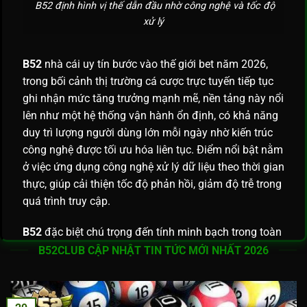
B52 định hình vị thế dẫn đầu nhờ công nghệ và tốc độ
xử lý
B52
nhà cái uy tín bước vào thế giới bet năm 2026,
trong bối cảnh thị trường cá cược trực tuyến tiếp tục
ghi nhận mức tăng trưởng mạnh mẽ, nền tảng này nổi
lên như một hệ thống vận hành ổn định, có khả năng
duy trì lượng người dùng lớn mỗi ngày nhờ kiến trúc
công nghệ được tối ưu hóa liên tục. Điểm nổi bật nằm
ở việc ứng dụng công nghệ xử lý dữ liệu theo thời gian
thực, giúp cải thiện tốc độ phản hồi, giảm độ trễ trong
quá trình truy cập.
B52
đặc biệt chú trọng đến tính minh bạch trong toàn
bộ quy trình vận hành. Tất cả dữ liệu giao dịch đều
B52CLUB CẬP NHẬT TIN TỨC MỚI NHẤT 2026
được ghi nhận và lưu trữ một cách rõ ràng, hạn chế
tối đa sai lệch hoặc gián đoạn thông tin trong quá
trình xử lý. Điều này góp phần giúp người dùng dễ