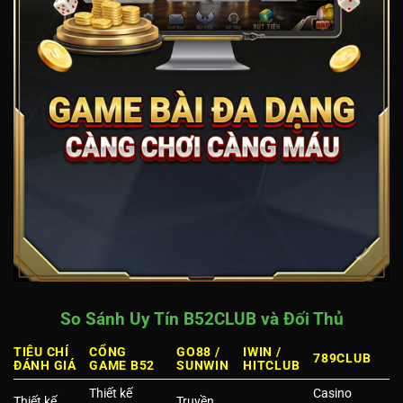
So Sánh Uy Tín
B52CLUB
và Đối Thủ
TIÊU CHÍ
CỔNG
GO88 /
IWIN /
789CLUB
ĐÁNH GIÁ
GAME B52
SUNWIN
HITCLUB
Thiết kế
Casino
Thiết kế
Truyền