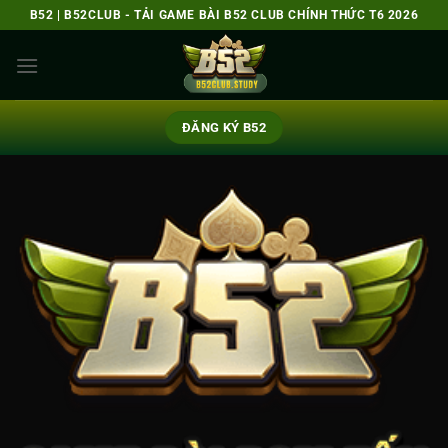
Bỏ
B52 | B52CLUB - TẢI GAME BÀI B52 CLUB CHÍNH THỨC T6 2026
qua
nội
dung
ĐĂNG KÝ B52